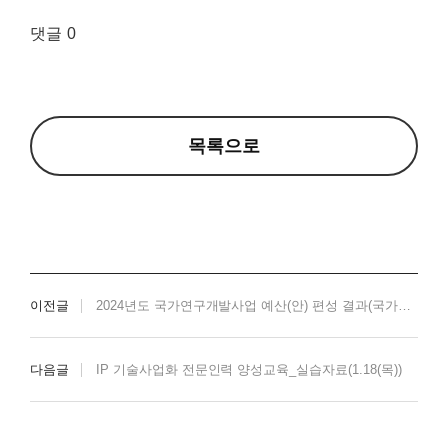
댓글
0
목록으로
이전글
2024년도 국가연구개발사업 예산(안) 편성 결과(국가과학기술자문회의 심의회의 운영위원회)(231031)
다음글
IP 기술사업화 전문인력 양성교육_실습자료(1.18(목))