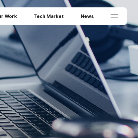
ur Work
Tech Market
News