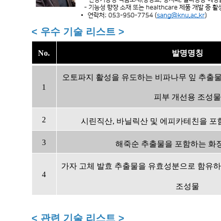
< 우수 기술 리스트 >
No.
발명명칭
오토파지
활성을 유도하는 비파나무 잎 추출
1
피부 개선용
조성물
2
시린직산
,
바닐릭산
및
에피카테친을
포
3
해죽순
추출물을 포함하는
화
가자 고체 발효 추출물을 유효성분으로 함유
4
조성물
< 관련 기술 리스트 >