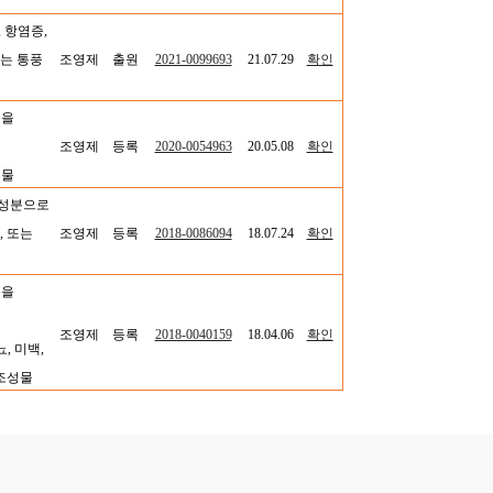
 항염증,
또는 통풍
조영제
출원
2021-0099693
21.07.29
확인
물을
조영제
등록
2020-0054963
20.05.08
확인
성물
효성분으로
, 또는
조영제
등록
2018-0086094
18.07.24
확인
물을
조영제
등록
2018-0040159
18.04.06
확인
, 미백,
 조성물