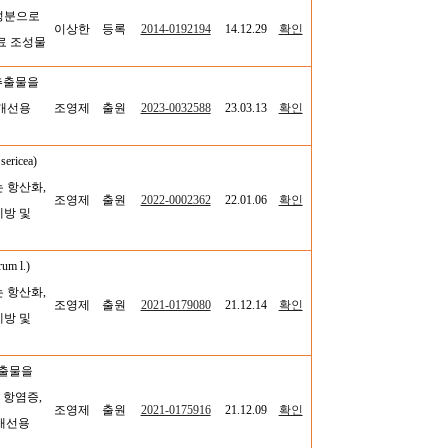
성분으로
이상한
등록
2014-0192194
14.12.29
확인
료
조성물
) 추출물을
개선용
조영제
출원
2023-0032588
23.03.13
확인
sericea)
 항산화,
조영제
출원
2022-0002362
22.01.06
확인
예방 및
um l.)
 항산화,
조영제
출원
2021-0179080
21.12.14
확인
예방 및
 추출물을
 항염증,
조영제
출원
2021-0175916
21.12.09
확인
 개선용