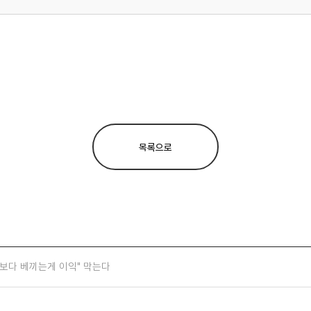
목록으로
허보다 베끼는게 이익" 막는다