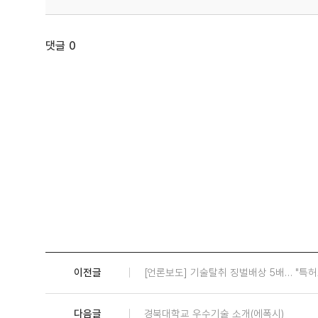
댓글
0
이전글
[언론보도] 기술탈취 징벌배상 5배… "특
다음글
경북대학교 우수기술 소개(에폭시)