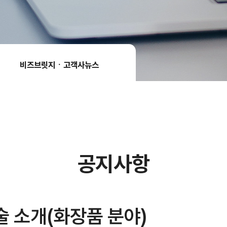
비즈브릿지ㆍ고객사뉴스​
공지사항
술 소개(화장품 분야)