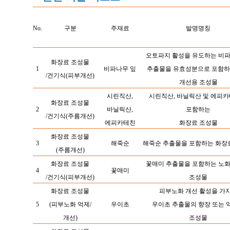
No.
구분
주재료
발명명칭
오토파지 활성을 유도하는 비파
화장료
조성물
1
비파나무 잎
추출물을
유효성분으로 포함하
/건기식(피부개선)
개선용 조성물
시린직산,
시린직산, 바닐릭산 및 에피
화장료
조성물
2
바닐릭산,
포함하는
/건기식(주름개선)
에피카테친
화장료
조성물
화장료 조성물
3
해죽순
해죽순 추출물을 포함하는 화장
(주름개선)
화장료
조성물
꽃매미 추출물을 포함하는 노화
4
꽃매미
/건기식(피부개선)
조성물
화장료
조성물
피부노화 개선 활성을 가
5
(피부노화 억제/
우이초
우이초
추출물의 향장 또는 
개선)
조성물