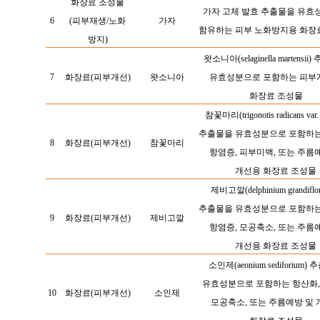
화장료
조성물
가자 고체 발효 추출물을 유효
6
(피부재생/노화
가자
함유하는 피부 노화방지용 화장
방지)
왓소니아(selaginella
martensii
7
화장료(피부개선)
왓소니아
유효성분으로 포함하는 피부
화장료
조성물
참꽃마리(trigonotis radicans var. 
추출물을 유효성분으로 포함하는
8
화장료(피부개선)
참꽃마리
항염증, 피부미백, 또는 주름
개선용 화장료
조성물
제비고깔(delphinium grandiflor
추출물을 유효성분으로 포함하는
9
화장료(피부개선)
제비고깔
항염증, 모공축소, 또는 주름
개선용 화장료
조성물
소인제(aeonium sediforium)
유효성분으로 포함하는 항산화,
10
화장료(피부개선)
소인제
모공축소, 또는 주름예방 및