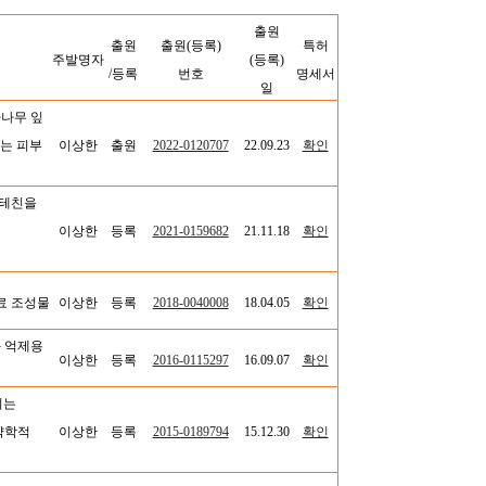
출원
출원
출원(등록)
특허
주발명자
(등록)
/등록
번호
명세서
일
나무 잎
는 피부
이상한
출원
2022-0120707
22.09.23
확인
카테친을
이상한
등록
2021-0159682
21.11.18
확인
료
조성물
이상한
등록
2018-0040008
18.04.05
확인
 억제용
이상한
등록
2016-0115297
16.09.07
확인
지는
약학적
이상한
등록
2015-0189794
15.12.30
확인