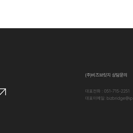
(주)비즈브릿지 상담문의
대표전화 : 051-715-2251
대표이메일: bizbridge@ipd